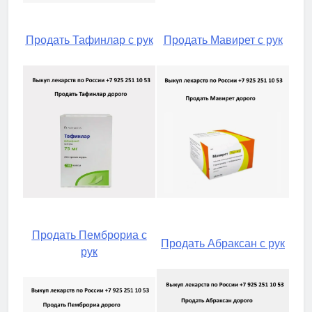
Продать Тафинлар с рук
Продать Мавирет с рук
Продать Пемброриа с
Продать Абраксан с рук
рук