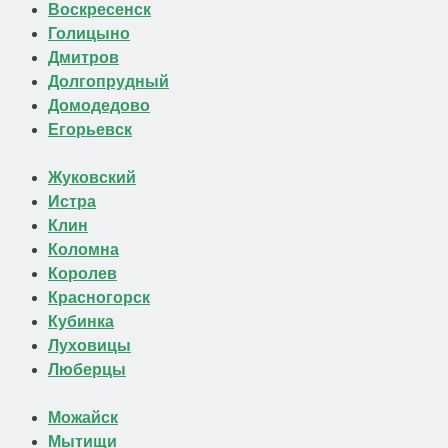
Воскресенск
Голицыно
Дмитров
Долгопрудный
Домодедово
Егорьевск
Жуковский
Истра
Клин
Коломна
Королев
Красногорск
Кубинка
Луховицы
Люберцы
Можайск
Мытищи