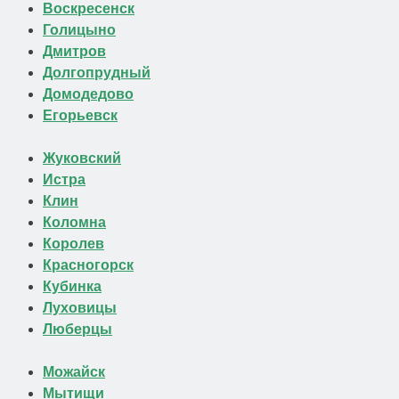
Воскресенск
Голицыно
Дмитров
Долгопрудный
Домодедово
Егорьевск
Жуковский
Истра
Клин
Коломна
Королев
Красногорск
Кубинка
Луховицы
Люберцы
Можайск
Мытищи