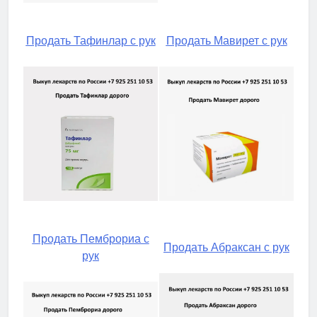
Продать Тафинлар с рук
Продать Мавирет с рук
Продать Пемброриа с
Продать Абраксан с рук
рук