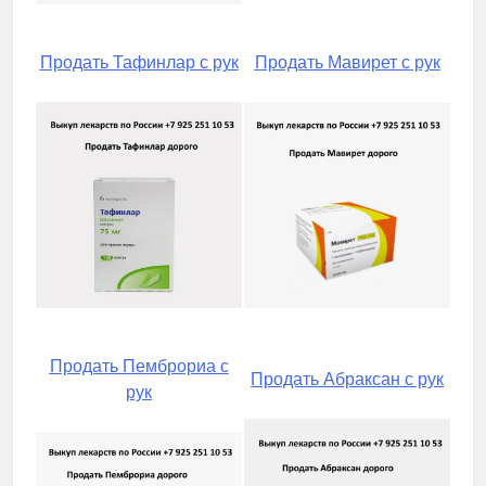
Продать Тафинлар с рук
Продать Мавирет с рук
Продать Пемброриа с
Продать Абраксан с рук
рук