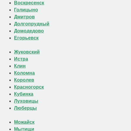
Воскресенск
Голицыно
Дмитров
Долгопрудный
Домодедово
Егорьевск
Жуковский
Истра
Клин
Коломна
Королев
Красногорск
Кубинка
Луховицы
Люберцы
Можайск
Мытищи