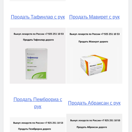
Продать Тафинлар с рук
Продать Мавирет с рук
Продать Пемброриа с
Продать Абраксан с рук
рук