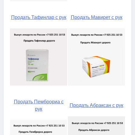
Продать Тафинлар с рук
Продать Мавирет с рук
Продать Пемброриа с
Продать Абраксан с рук
рук