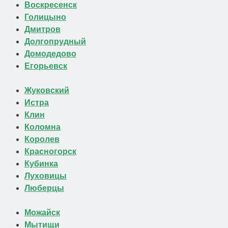
Воскресенск
Голицыно
Дмитров
Долгопрудный
Домодедово
Егорьевск
Жуковский
Истра
Клин
Коломна
Королев
Красногорск
Кубинка
Луховицы
Люберцы
Можайск
Мытищи