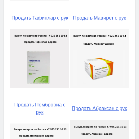
Продать Тафинлар с рук
Продать Мавирет с рук
Продать Пемброриа с
Продать Абраксан с рук
рук