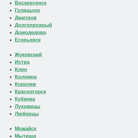
Воскресенск
Голицыно
Дмитров
Долгопрудный
Домодедово
Егорьевск
Жуковский
Истра
Клин
Коломна
Королев
Красногорск
Кубинка
Луховицы
Люберцы
Можайск
Мытищи