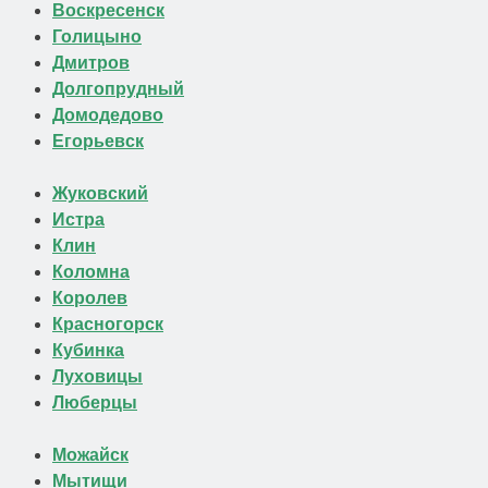
Воскресенск
Голицыно
Дмитров
Долгопрудный
Домодедово
Егорьевск
Жуковский
Истра
Клин
Коломна
Королев
Красногорск
Кубинка
Луховицы
Люберцы
Можайск
Мытищи