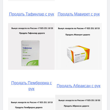
Продать Тафинлар с рук
Продать Мавирет с рук
Продать Пемброриа с
Продать Абраксан с рук
рук