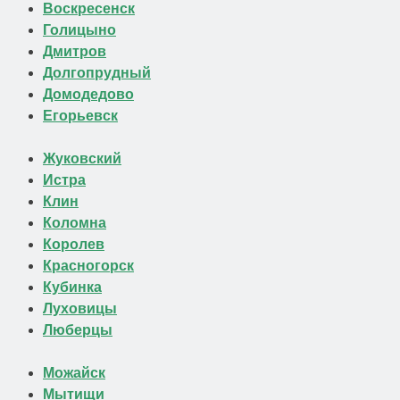
Воскресенск
Голицыно
Дмитров
Долгопрудный
Домодедово
Егорьевск
Жуковский
Истра
Клин
Коломна
Королев
Красногорск
Кубинка
Луховицы
Люберцы
Можайск
Мытищи