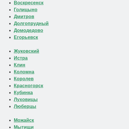
Воскресенск
Голицыно
Дмитров
Долгопрудный
Домодедово
Егорьевск
Жуковский
Истра
Клин
Коломна
Королев
Красногорск
Кубинка
Луховицы
Люберцы
Можайск
Мытищи