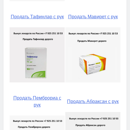
Продать Тафинлар с рук
Продать Мавирет с рук
Продать Пемброриа с
Продать Абраксан с рук
рук