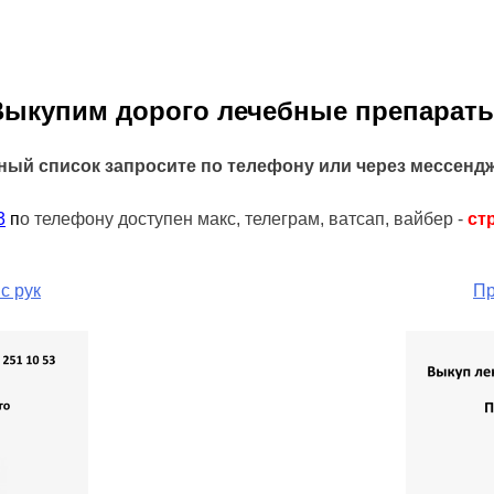
Выкупим дорого лечебные препараты
ный список запросите по телефону или через мессенд
3
п
о телефону доступен макс, телеграм, ватсап, вайбер -
ст
с рук
Пр