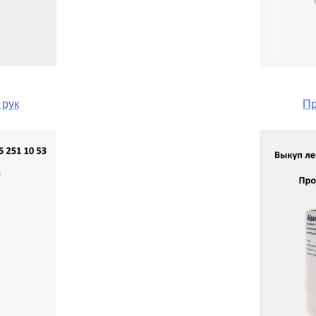
 рук
Пр