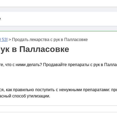
е
 53!
>
Продать лекарства с рук в Палласовке
рук в Палласовке
те, что с ними делать? Продавайте препараты с рук в Палла
, как правильно поступить с ненужными препаратами: пров
асный способ утилизации.