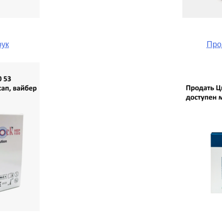
рук
Про