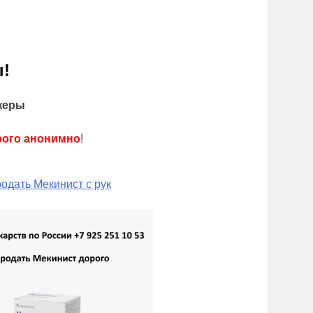
!
жеры
рого анонимно
!
одать Мекинист с рук