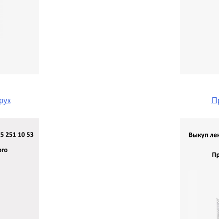
рук
П