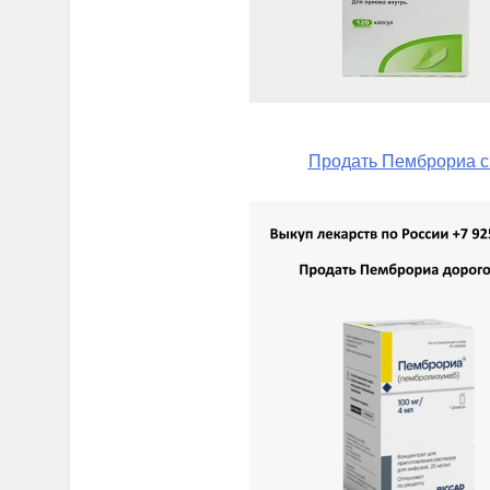
Продать Пемброриа с