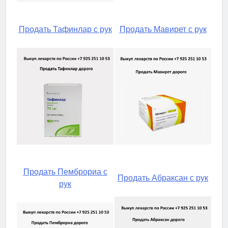
Продать Тафинлар с рук
Продать Мавирет с рук
Продать Пемброриа с
Продать Абраксан с рук
рук