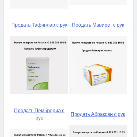
Продать Тафинлар с рук
Продать Мавирет с рук
Продать Пемброриа с
Продать Абраксан с рук
рук