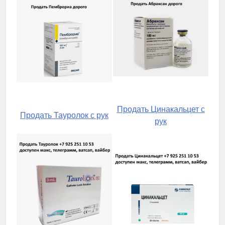
Продать Цинакальцет с
Продать Тауролок с рук
рук