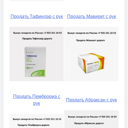
Продать Тафинлар с рук
Продать Мавирет с рук
Продать Пемброриа с
Продать Абраксан с рук
рук