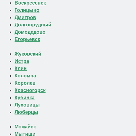
Воскресенск
Голицыно
Дмитров
Долгопрудный
Домодедово
Егорьевск
Жуковский
Истра
Клин
Коломна
Королев
Красногорск
Кубинка
Луховицы
Люберцы
Можайск
Мытищи