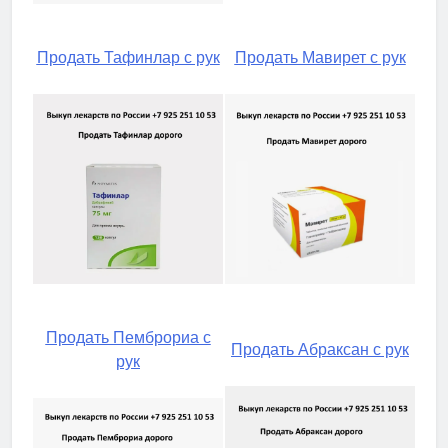
Продать Тафинлар с рук
Продать Мавирет с рук
Продать Пемброриа с
Продать Абраксан с рук
рук