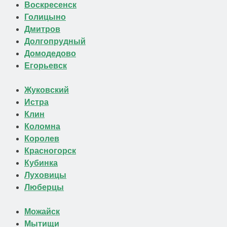
Воскресенск
Голицыно
Дмитров
Долгопрудный
Домодедово
Егорьевск
Жуковский
Истра
Клин
Коломна
Королев
Красногорск
Кубинка
Луховицы
Люберцы
Можайск
Мытищи