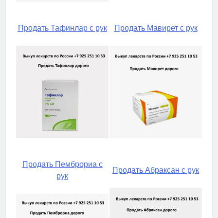
Продать Тафинлар с рук
Продать Мавирет с рук
Продать Пемброриа с
Продать Абраксан с рук
рук