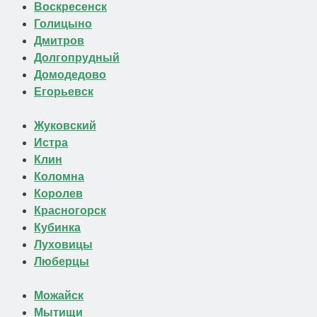
Воскресенск
Голицыно
Дмитров
Долгопрудный
Домодедово
Егорьевск
Жуковский
Истра
Клин
Коломна
Королев
Красногорск
Кубинка
Луховицы
Люберцы
Можайск
Мытищи