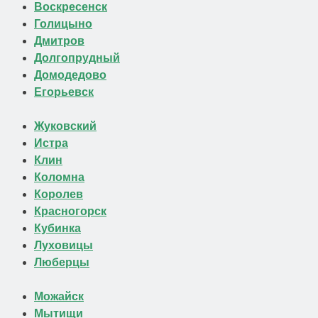
Воскресенск
Голицыно
Дмитров
Долгопрудный
Домодедово
Егорьевск
Жуковский
Истра
Клин
Коломна
Королев
Красногорск
Кубинка
Луховицы
Люберцы
Можайск
Мытищи