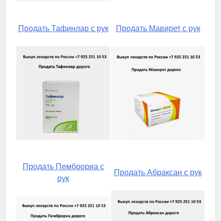
Продать Тафинлар с рук
Продать Мавирет с рук
Продать Пемброриа с
Продать Абраксан с рук
рук