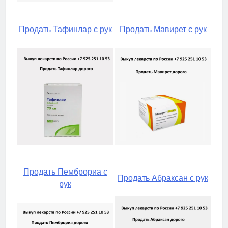
Продать Тафинлар с рук
Продать Мавирет с рук
Продать Пемброриа с
Продать Абраксан с рук
рук