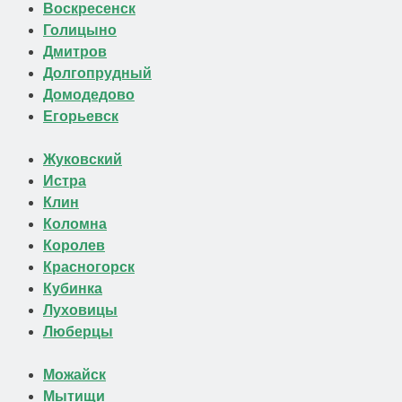
Воскресенск
Голицыно
Дмитров
Долгопрудный
Домодедово
Егорьевск
Жуковский
Истра
Клин
Коломна
Королев
Красногорск
Кубинка
Луховицы
Люберцы
Можайск
Мытищи