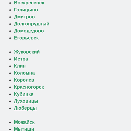
Воскресенск
Голицыно
Дмитров
Долгопрудный
Домодедово
Егорьевск
Жуковский
Истра
Клин
Коломна
Королев
Красногорск
Кубинка
Луховицы
Люберцы
Можайск
Мытищи