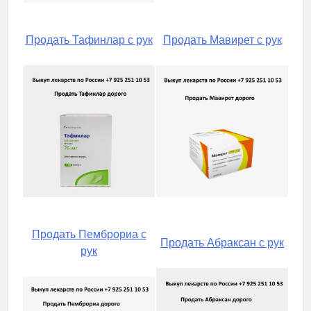
Продать Тафинлар с рук
Продать Мавирет с рук
Продать Пемброриа с
Продать Абраксан с рук
рук