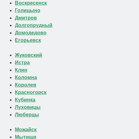
Воскресенск
Голицыно
Дмитров
Долгопрудный
Домодедово
Егорьевск
Жуковский
Истра
Клин
Коломна
Королев
Красногорск
Кубинка
Луховицы
Люберцы
Можайск
Мытищи