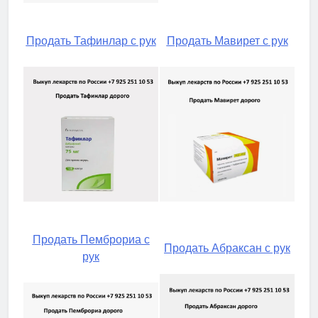
Продать Тафинлар с рук
Продать Мавирет с рук
Продать Пемброриа с
Продать Абраксан с рук
рук