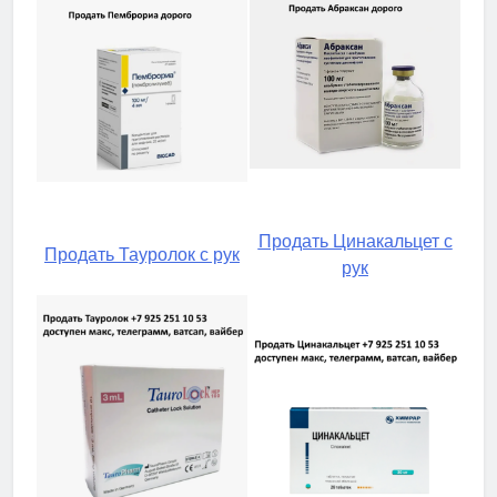
Продать Цинакальцет с
Продать Тауролок с рук
рук