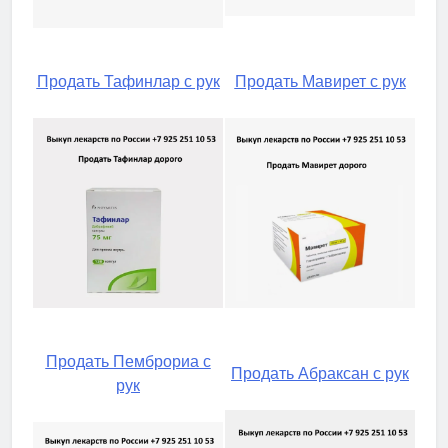
Продать Тафинлар с рук
Продать Мавирет с рук
Продать Пемброриа с
Продать Абраксан с рук
рук