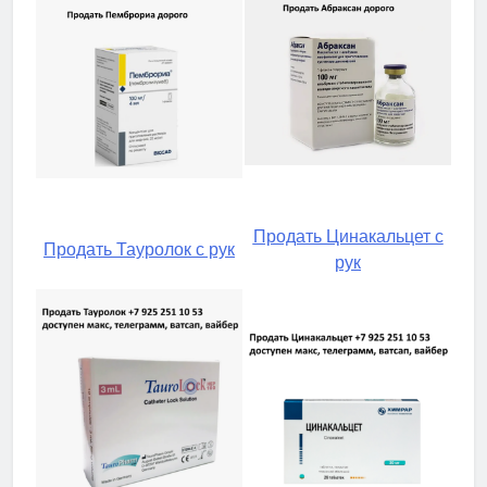
Продать Цинакальцет с
Продать Тауролок с рук
рук