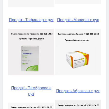
Продать Тафинлар с рук
Продать Мавирет с рук
Продать Пемброриа с
Продать Абраксан с рук
рук