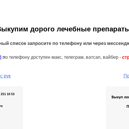
Выкупим дорого лечебные препараты
ный список запросите по телефону или через мессенд
3
п
о телефону доступен макс, телеграм, ватсап, вайбер -
ст
с рук
Пр