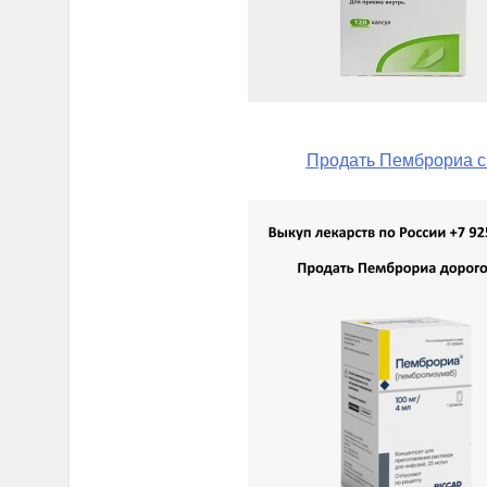
Продать Пемброриа с