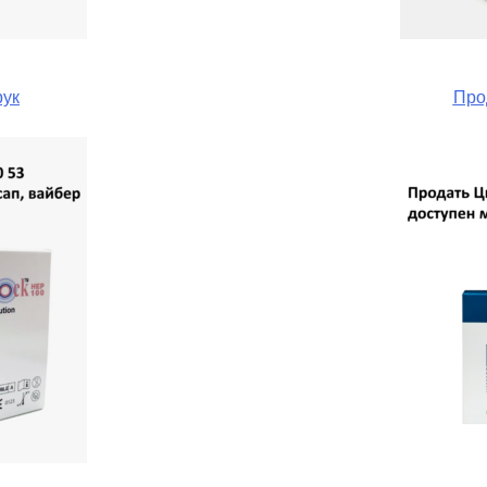
рук
Про