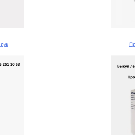
 рук
Пр