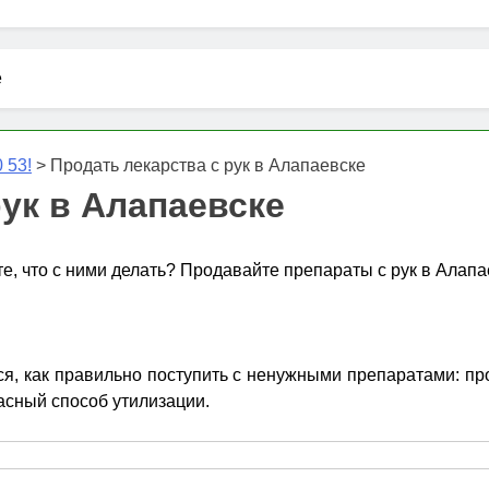
е
 53!
>
Продать лекарства с рук в Алапаевске
рук в Алапаевске
те, что с ними делать? Продавайте препараты с рук в Алапа
, как правильно поступить с ненужными препаратами: пров
асный способ утилизации.