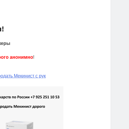
!
жеры
рого анонимно
!
одать Мекинист с рук