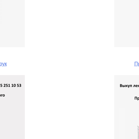
рук
П